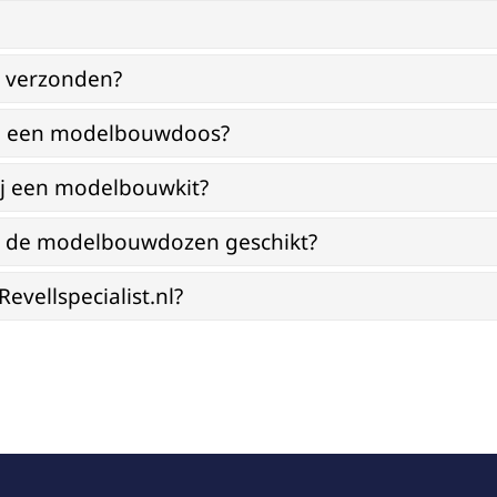
g verzonden?
bij een modelbouwdoos?
ij een modelbouwkit?
jn de modelbouwdozen geschikt?
vellspecialist.nl?