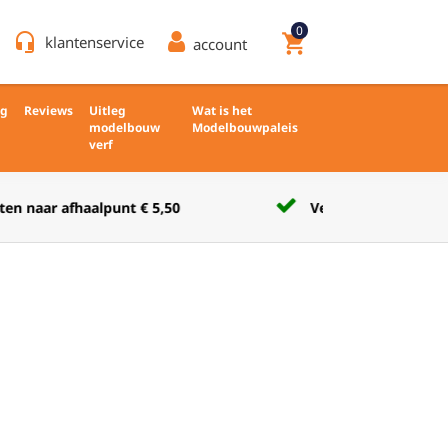
0
headset_mic
shopping_cart
klantenservice
account
ng
Reviews
Uitleg
Wat is het
modelbouw
Modelbouwpaleis
verf
Verkoop nieuw en ongebruikt