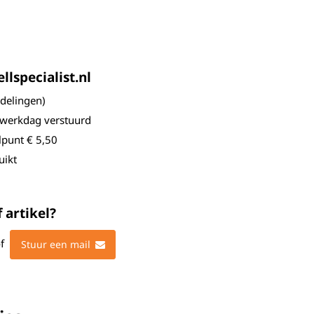
lspecialist.nl
elingen)
 werkdag verstuurd
lpunt € 5,50
uikt
 artikel?
f
Stuur een mail