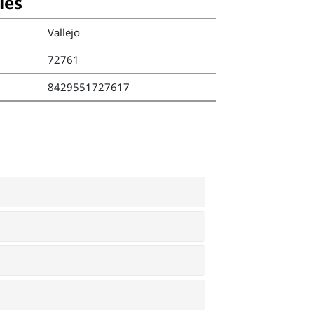
ies
Vallejo
72761
8429551727617