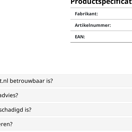
Productspecificat
Fabrikant:
Artikelnummer:
EAN:
st.nl betrouwbaar is?
advies?
schadigd is?
eren?