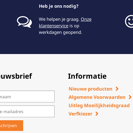
Heb je ons nodig?
We helpen je graag.
Onze
klantenservice
is op
werkdagen geopend.
euwsbrief
Informatie
Nieuwe producten
Algemene Voorwaarden
Uitleg Moeilijkheidsgraad
Verfkiezer