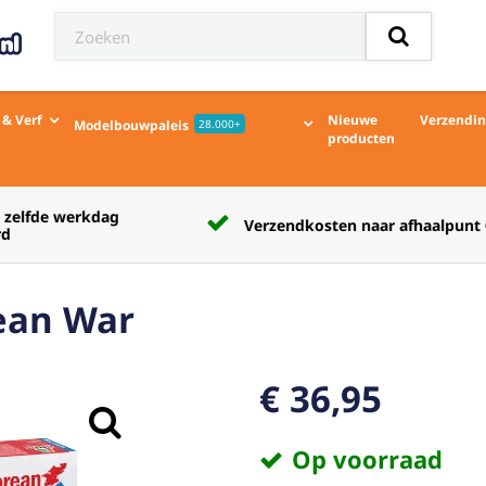
 & Verf
Nieuwe
Verzendi
Modelbouwpaleis
28.000+
producten
Verzendkosten naar afhaalpunt € 5,50
rean War
€ 36,95
Op voorraad