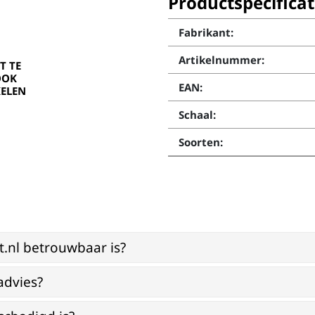
Productspecificat
Fabrikant:
Artikelnummer:
T TE
OOK
EAN:
ELEN
Schaal:
Soorten:
st.nl betrouwbaar is?
advies?