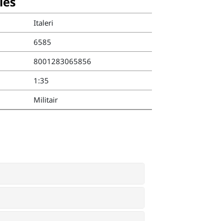
ies
Italeri
6585
8001283065856
1:35
Militair