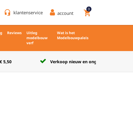
0
headset_mic
shopping_cart
klantenservice
account
ng
Reviews
Uitleg
Wat is het
modelbouw
Modelbouwpaleis
verf
Verkoop nieuw en ongebruikt