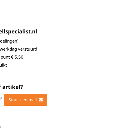
lspecialist.nl
elingen)
 werkdag verstuurd
lpunt € 5,50
uikt
 artikel?
f
Stuur een mail