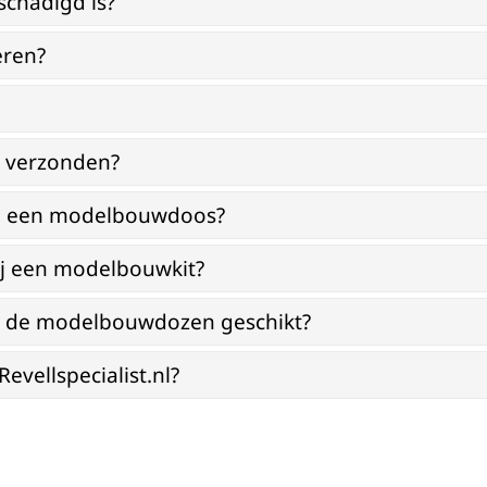
schadigd is?
eren?
g verzonden?
bij een modelbouwdoos?
ij een modelbouwkit?
jn de modelbouwdozen geschikt?
vellspecialist.nl?