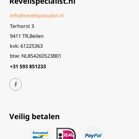
Revellspecialist.nl
info@revellspecialist.nl
Terhorst 3
9411 TR,Beilen
kvk: 61225363
btw: NL854260523B01
+31 593 851233
Veilig betalen