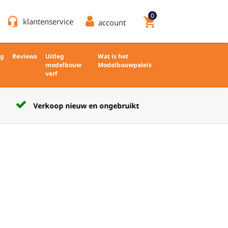
0
headset_mic
shopping_cart
klantenservice
account
ng
Reviews
Uitleg
Wat is het
modelbouw
Modelbouwpaleis
verf
Verkoop nieuw en ongebruikt