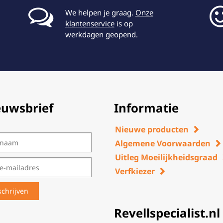
We helpen je graag.
Onze
klantenservice
is op
werkdagen geopend.
euwsbrief
Informatie
Nieuwe producten
Algemene Voorwaarden
Uitleg Moeilijkheidsgraad
Verfkiezer
Revellspecialist.nl