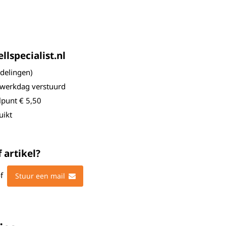
lspecialist.nl
elingen)
 werkdag verstuurd
lpunt € 5,50
uikt
 artikel?
f
Stuur een mail