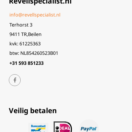
Revellspecialist.nl
info@revellspecialist.nl
Terhorst 3
9411 TR,Beilen
kvk: 61225363
btw: NL854260523B01
+31 593 851233
Veilig betalen