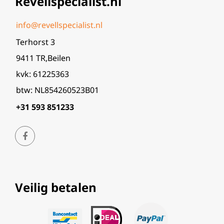
Revellspecialist.nl
info@revellspecialist.nl
Terhorst 3
9411 TR,Beilen
kvk: 61225363
btw: NL854260523B01
+31 593 851233
Veilig betalen