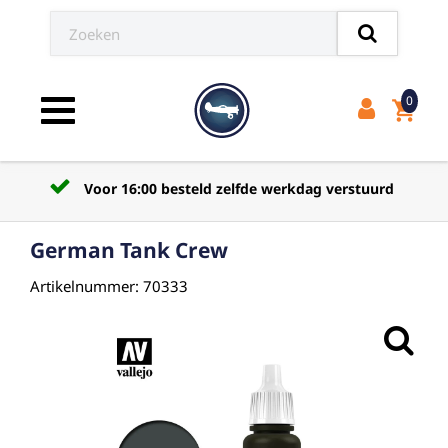
0
shopping_cart
Toggle navigation
 werkdag verstuurd
Verzendkosten naar afhaal
German Tank Crew
Artikelnummer: 70333