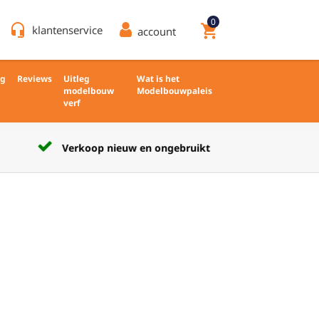
0
headset_mic
shopping_cart
klantenservice
account
ng
Reviews
Uitleg
Wat is het
modelbouw
Modelbouwpaleis
verf
Verkoop nieuw en ongebruikt