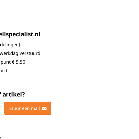
lspecialist.nl
elingen)
 werkdag verstuurd
lpunt € 5,50
uikt
 artikel?
f
Stuur een mail