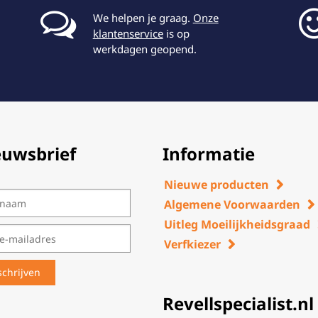
We helpen je graag.
Onze
klantenservice
is op
werkdagen geopend.
euwsbrief
Informatie
Nieuwe producten
Algemene Voorwaarden
Uitleg Moeilijkheidsgraad
Verfkiezer
Revellspecialist.nl