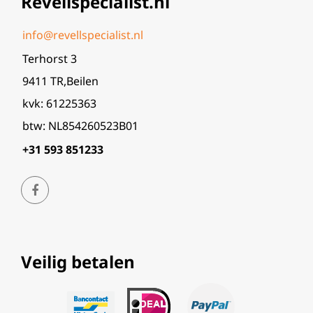
Revellspecialist.nl
info@revellspecialist.nl
Terhorst 3
9411 TR,Beilen
kvk: 61225363
btw: NL854260523B01
+31 593 851233
Veilig betalen