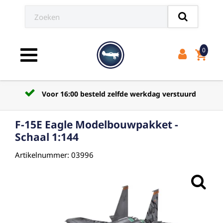
0
shopping_cart
Toggle navigation
teld zelfde werkdag verstuurd
Verzendkosten 
F-15E Eagle Modelbouwpakket -
Schaal 1:144
Artikelnummer: 03996