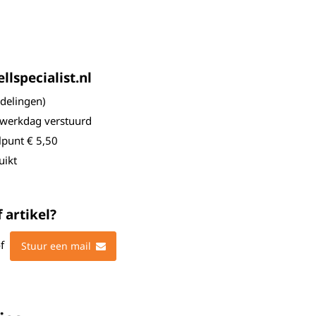
lspecialist.nl
elingen)
 werkdag verstuurd
lpunt € 5,50
uikt
 artikel?
f
Stuur een mail