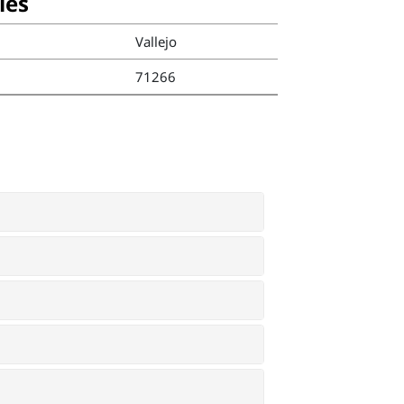
ies
Vallejo
71266