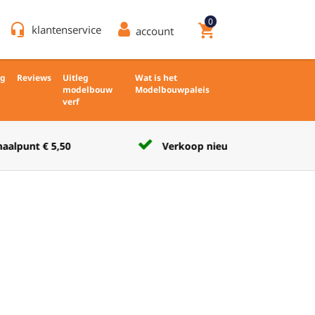
0
headset_mic
shopping_cart
klantenservice
account
ng
Reviews
Uitleg
Wat is het
modelbouw
Modelbouwpaleis
verf
Verkoop nieuw en ongebruikt