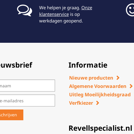
We helpen je graag.
Onze
klantenservice
is op
werkdagen geopend.
euwsbrief
Informatie
Nieuwe producten
Algemene Voorwaarden
Uitleg Moeilijkheidsgraad
Verfkiezer
Revellspecialist.nl