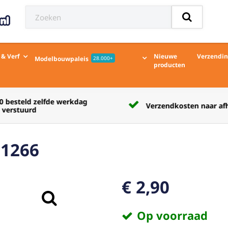
 & Verf
Nieuwe
Verzendi
Modelbouwpaleis
28.000+
producten
Verzendkosten naar afhaalpunt € 5,50
71266
€ 2,90
Op voorraad