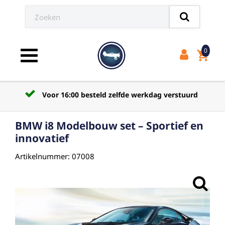
0
shopping_cart
Toggle navigation
erkdag verstuurd
Verzendkosten naar afhaalpun
BMW i8 Modelbouw set – Sportief en
innovatief
Artikelnummer: 07008