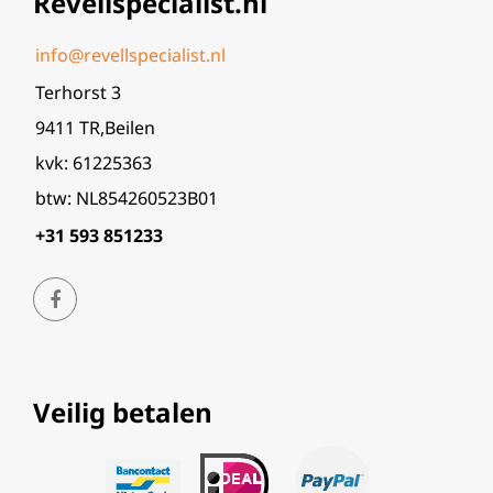
Revellspecialist.nl
info@revellspecialist.nl
Terhorst 3
9411 TR,Beilen
kvk: 61225363
btw: NL854260523B01
+31 593 851233
Veilig betalen