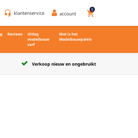
0
headset_mic
shopping_cart
klantenservice
account
ng
Reviews
Uitleg
Wat is het
modelbouw
Modelbouwpaleis
verf
Verkoop nieuw en ongebruikt