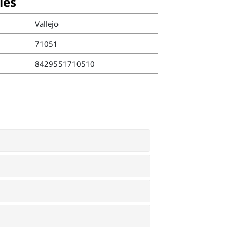
ies
Vallejo
71051
8429551710510