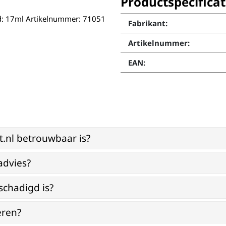
Productspecificat
ud: 17ml Artikelnummer: 71051
Fabrikant:
Artikelnummer:
EAN:
st.nl betrouwbaar is?
advies?
schadigd is?
eren?