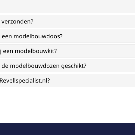
g verzonden?
bij een modelbouwdoos?
ij een modelbouwkit?
jn de modelbouwdozen geschikt?
vellspecialist.nl?