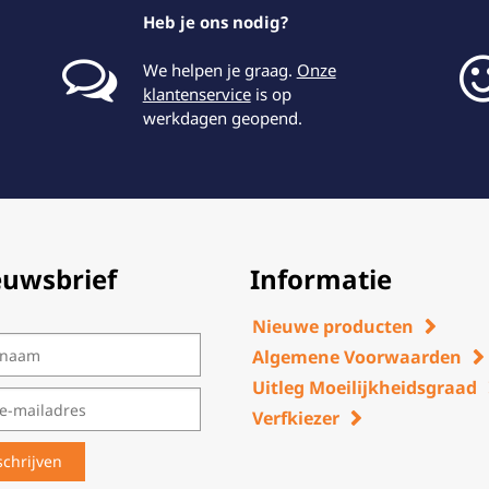
Heb je ons nodig?
We helpen je graag.
Onze
klantenservice
is op
werkdagen geopend.
euwsbrief
Informatie
Nieuwe producten
Algemene Voorwaarden
Uitleg Moeilijkheidsgraad
Verfkiezer