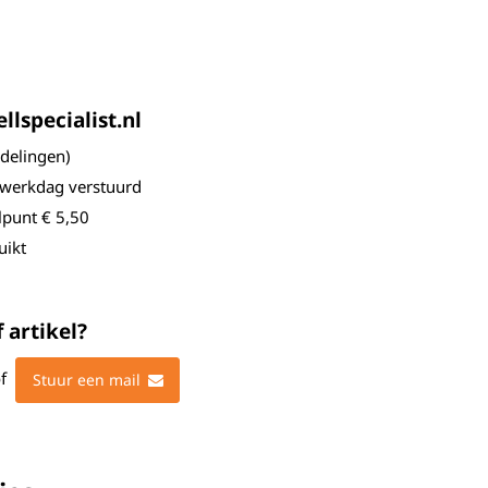
lspecialist.nl
elingen)
 werkdag verstuurd
lpunt € 5,50
uikt
 artikel?
f
Stuur een mail