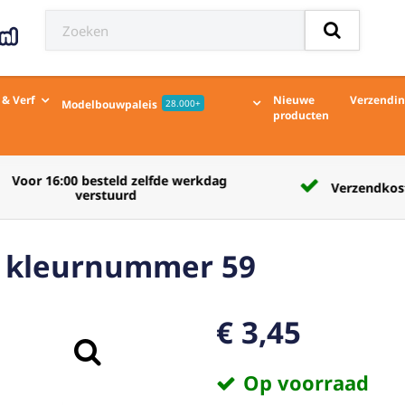
 & Verf
Nieuwe
Verzendi
Modelbouwpaleis
28.000+
producten
Verzendkosten naar afhaalpunt € 5,50
F kleurnummer 59
€ 3,45
Op voorraad