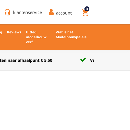
0
headset_mic
shopping_cart
klantenservice
account
ng
Reviews
Uitleg
Wat is het
modelbouw
Modelbouwpaleis
verf
Verkoop nieuw en ongebruikt