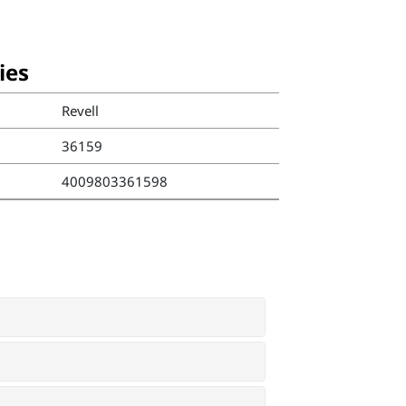
ies
Revell
36159
4009803361598