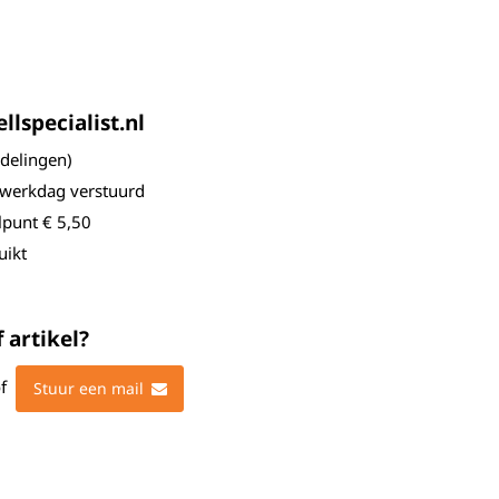
lspecialist.nl
elingen)
 werkdag verstuurd
lpunt € 5,50
uikt
 artikel?
f
Stuur een mail