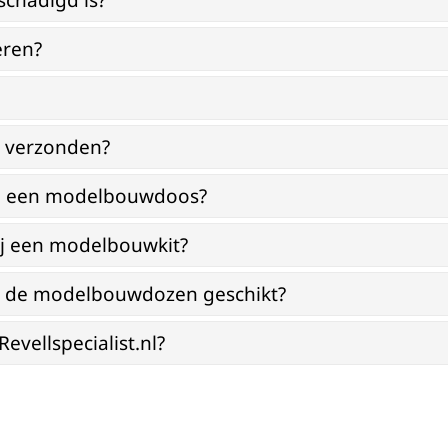
schadigd is?
eren?
g verzonden?
bij een modelbouwdoos?
ij een modelbouwkit?
jn de modelbouwdozen geschikt?
vellspecialist.nl?