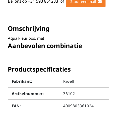
Bel ons op
+31 593 851233
of
Stuur een mail
Omschrijving
Aqua kleurloos, mat
Aanbevolen combinatie
Productspecificaties
Fabrikant:
Revell
Artikelnummer:
36102
EAN:
4009803361024