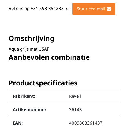
Bel ons op
+31 593 851233
of
Stuur een mail
Omschrijving
Aqua grijs mat USAF
Aanbevolen combinatie
Productspecificaties
Fabrikant:
Revell
Artikelnummer:
36143
EAN:
4009803361437