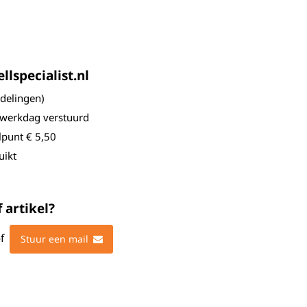
lspecialist.nl
elingen)
 werkdag verstuurd
lpunt € 5,50
uikt
 artikel?
f
Stuur een mail