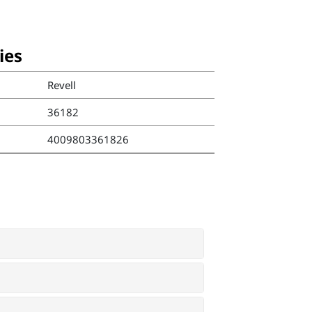
ies
Revell
36182
4009803361826