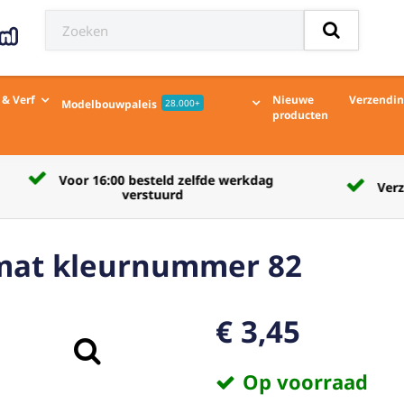
 & Verf
Nieuwe
Verzendi
Modelbouwpaleis
28.000+
producten
Verzendkosten naar afhaalpunt € 5,50
 mat kleurnummer 82
€ 3,45
Op voorraad