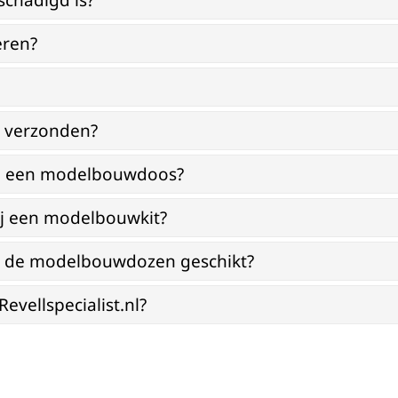
schadigd is?
eren?
g verzonden?
bij een modelbouwdoos?
ij een modelbouwkit?
jn de modelbouwdozen geschikt?
vellspecialist.nl?