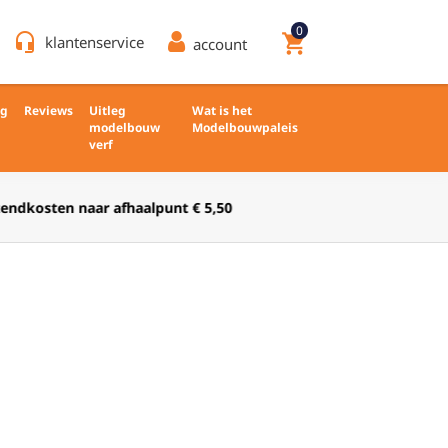
0
headset_mic
shopping_cart
klantenservice
account
ng
Reviews
Uitleg
Wat is het
modelbouw
Modelbouwpaleis
verf
Verkoop nieuw en ongebruikt