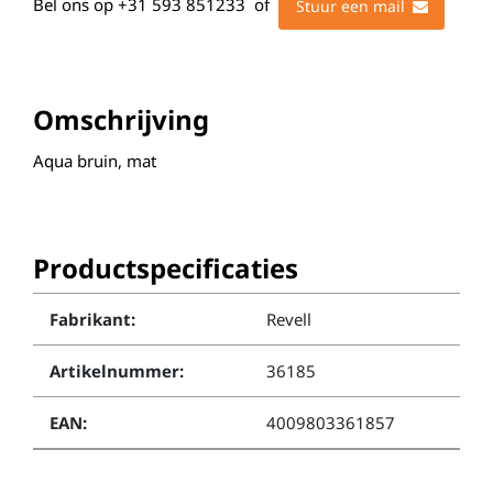
Bel ons op
+31 593 851233
of
Stuur een mail
Omschrijving
Aqua bruin, mat
Productspecificaties
Fabrikant:
Revell
Artikelnummer:
36185
EAN:
4009803361857