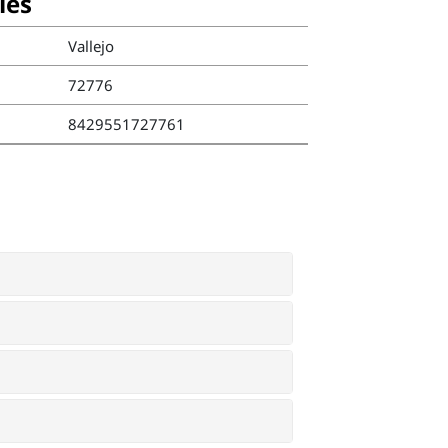
ies
Vallejo
72776
8429551727761