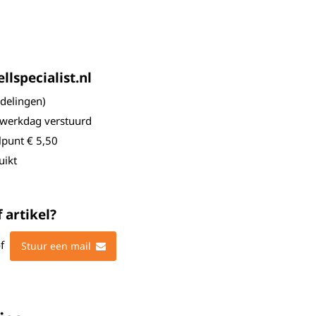
lspecialist.nl
elingen)
 werkdag verstuurd
lpunt € 5,50
uikt
 artikel?
f
Stuur een mail