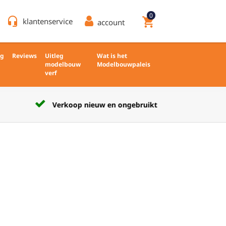
0
headset_mic
shopping_cart
klantenservice
account
ng
Reviews
Uitleg
Wat is het
modelbouw
Modelbouwpaleis
verf
Verkoop nieuw en ongebruikt