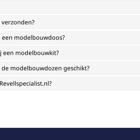
g verzonden?
bij een modelbouwdoos?
ij een modelbouwkit?
jn de modelbouwdozen geschikt?
vellspecialist.nl?