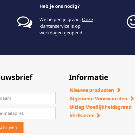
Heb je ons nodig?
We helpen je graag.
Onze
klantenservice
is op
werkdagen geopend.
euwsbrief
Informatie
Nieuwe producten
Algemene Voorwaarden
Uitleg Moeilijkheidsgraad
Verfkiezer