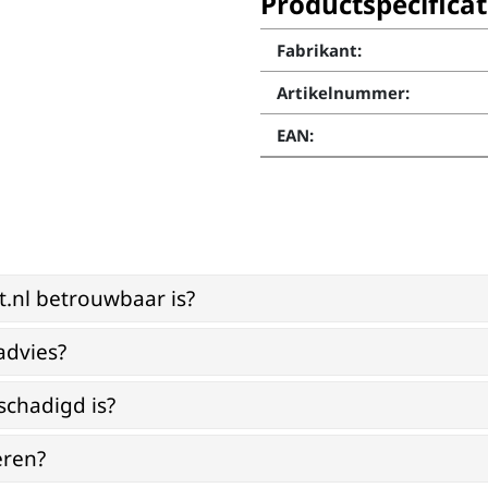
Productspecificat
Fabrikant:
Artikelnummer:
EAN:
st.nl betrouwbaar is?
advies?
schadigd is?
eren?