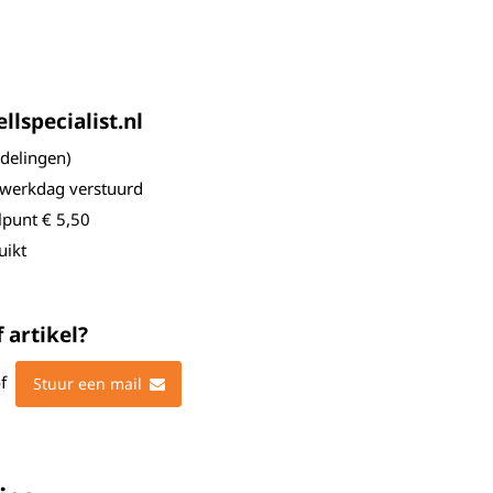
lspecialist.nl
elingen)
 werkdag verstuurd
lpunt € 5,50
uikt
 artikel?
f
Stuur een mail