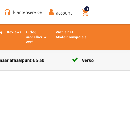
0
headset_mic
shopping_cart
klantenservice
account
ng
Reviews
Uitleg
Wat is het
modelbouw
Modelbouwpaleis
verf
Verkoop nieuw en ongebruikt