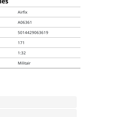
ies
Airfix
A06361
5014429063619
171
1:32
Militair