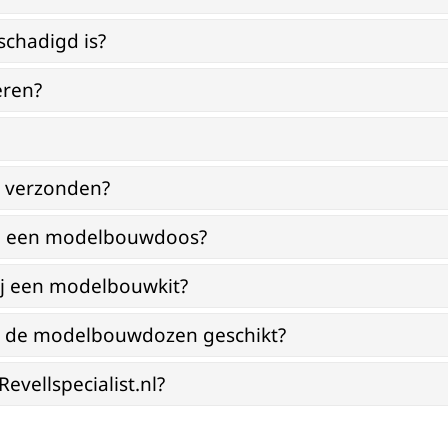
schadigd is?
eren?
g verzonden?
bij een modelbouwdoos?
ij een modelbouwkit?
jn de modelbouwdozen geschikt?
vellspecialist.nl?