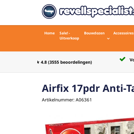
Home
Sale! -
Bouwdozen
Accessoires
Uitverkoop
Voor 16:00 besteld zelfde werkdag
rdelingen)
verstuurd
Airfix 17pdr Anti-
Artikelnummer: A06361