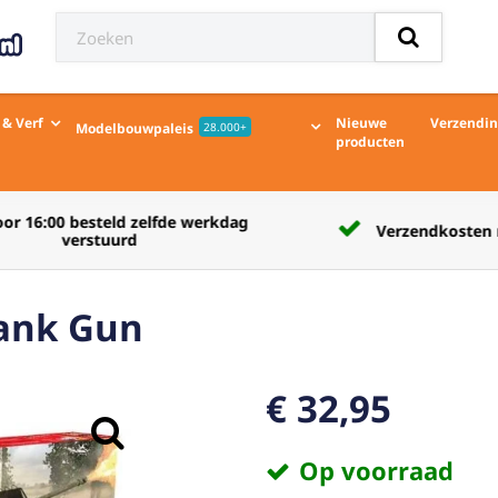
 & Verf
Nieuwe
Verzendi
Modelbouwpaleis
28.000+
producten
Verzendkosten naar afhaalpunt € 5,50
Tank Gun
€ 32,95
Op voorraad