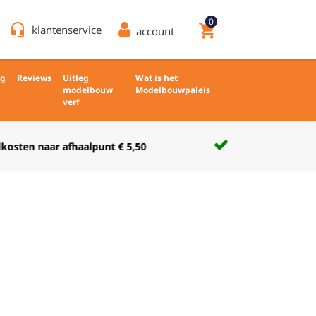
0
headset_mic
shopping_cart
klantenservice
account
ng
Reviews
Uitleg
Wat is het
modelbouw
Modelbouwpaleis
verf
Verkoop nieuw en ongebruikt