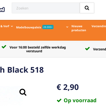
 & Verf
Nieuwe
Verzendi
Modelbouwpaleis
28.000+
producten
Verzendkosten naar afhaalpunt € 5,50
h Black 518
€ 2,90
Op voorraad