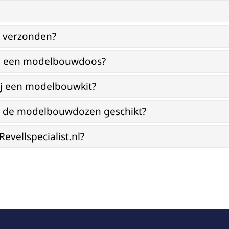
g verzonden?
bij een modelbouwdoos?
ij een modelbouwkit?
jn de modelbouwdozen geschikt?
vellspecialist.nl?