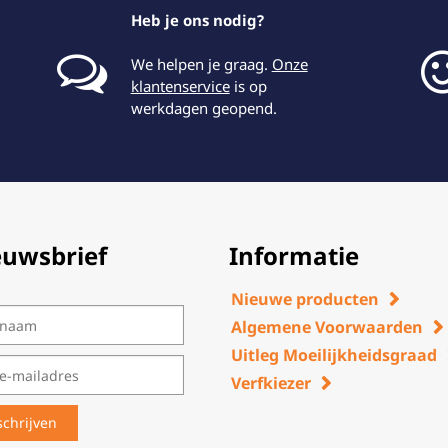
Heb je ons nodig?
We helpen je graag.
Onze
klantenservice
is op
werkdagen geopend.
euwsbrief
Informatie
Nieuwe producten
Algemene Voorwaarden
Uitleg Moeilijkheidsgraad
Verfkiezer