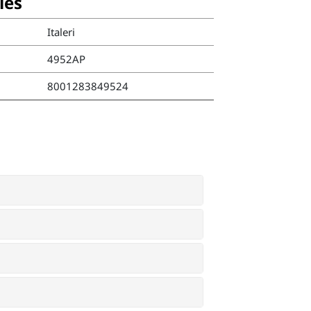
ies
Italeri
4952AP
8001283849524