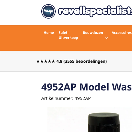
Home
Sale! -
Bouwdozen
Accessoires
Uitverkoop
Voor 16:00 besteld zelfde werkdag
rdelingen)
verstuurd
4952AP Model Was
Artikelnummer: 4952AP