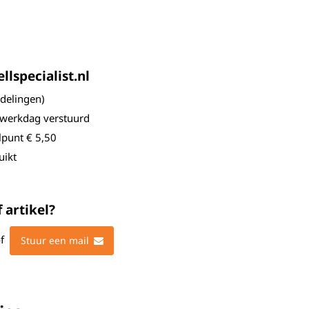
lspecialist.nl
elingen)
 werkdag verstuurd
lpunt € 5,50
uikt
 artikel?
f
Stuur een mail