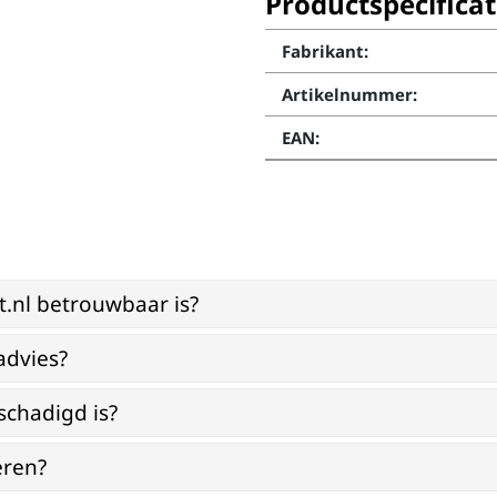
Productspecificat
Fabrikant:
Artikelnummer:
EAN:
st.nl betrouwbaar is?
advies?
schadigd is?
eren?