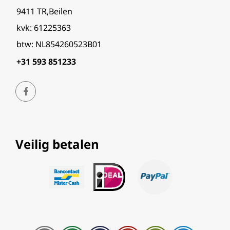
9411 TR,Beilen
kvk: 61225363
btw: NL854260523B01
+31 593 851233
Veilig betalen