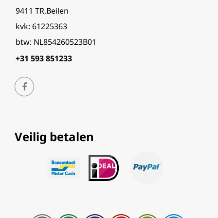
9411 TR,Beilen
kvk: 61225363
btw: NL854260523B01
+31 593 851233
Veilig betalen