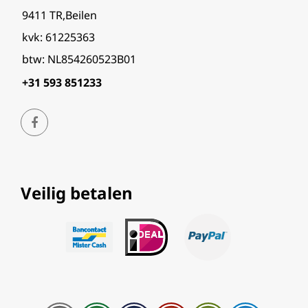
9411 TR,Beilen
kvk: 61225363
btw: NL854260523B01
+31 593 851233
Veilig betalen