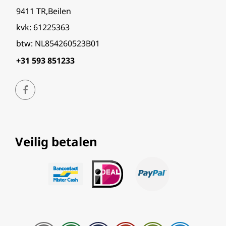
9411 TR,Beilen
kvk: 61225363
btw: NL854260523B01
+31 593 851233
Veilig betalen