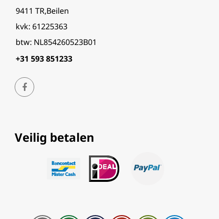
9411 TR,Beilen
kvk: 61225363
btw: NL854260523B01
+31 593 851233
Veilig betalen