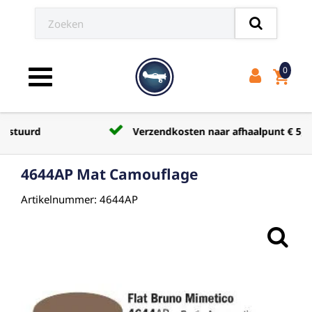
0
shopping_cart
Toggle navigation
Verzendkosten naar afhaalpunt € 5,50
4644AP Mat Camouflage
Artikelnummer: 4644AP