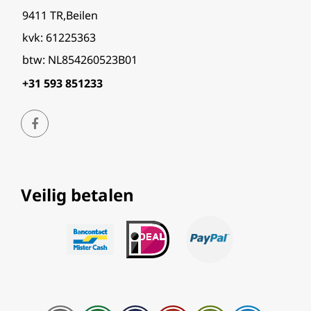
9411 TR,Beilen
kvk: 61225363
btw: NL854260523B01
+31 593 851233
Veilig betalen